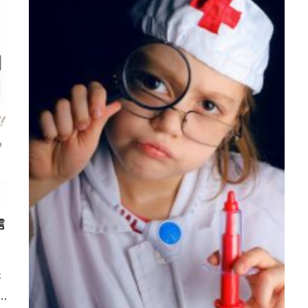
信
た
、